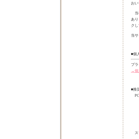
おい
当社
あり
クし
当サ
■個
プラ
→個
■推
PC
・
Wi
・
Micr
スマ