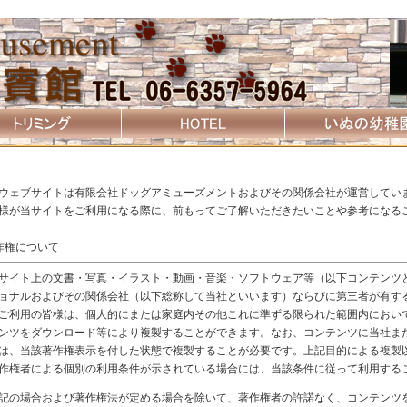
ウェブサイトは有限会社ドッグアミューズメントおよびその関係会社が運営してい
様が当サイトをご利用になる際に、前もってご了解いただきたいことや参考になる
作権について
イト上の文書・写真・イラスト・動画・音楽・ソフトウェア等（以下コンテンツ
ョナルおよびその関係会社（以下総称して当社といいます）ならびに第三者が有す
ご利用の皆様は、個人的にまたは家庭内その他これに準ずる限られた範囲内におい
ンツをダウンロード等により複製することができます。なお、コンテンツに当社ま
は、当該著作権表示を付した状態で複製することが必要です。上記目的による複製
作権者による個別の利用条件が示されている場合には、当該条件に従って利用する
の場合および著作権法が定める場合を除いて、著作権者の許諾なく、コンテンツ